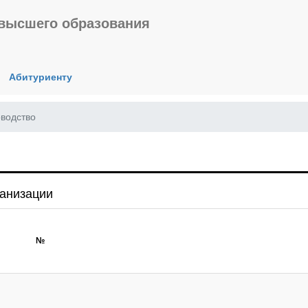
 высшего образования
Абитуриенту
оводство
ганизации
№