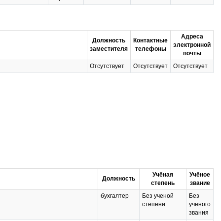
Адреса
Должность
Контактные
электронной
заместителя
телефоны
почты
Отсутствует
Отсутствует
Отсутствует
Учёная
Учёное
Должность
степень
звание
бухгалтер
Без ученой
Без
степени
ученого
звания