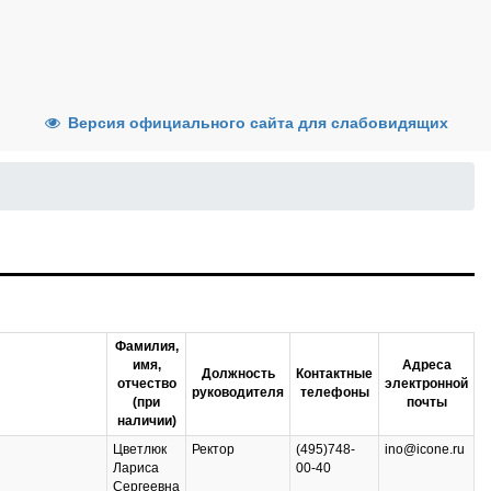
Версия официального сайта для слабовидящих
Фамилия,
имя,
Адреса
Должность
Контактные
отчество
электронной
руководителя
телефоны
(при
почты
наличии)
Цветлюк
Ректор
(495)748-
ino@icone.ru
Лариса
00-40
Сергеевна