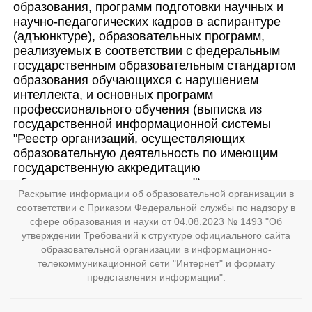
образования, программ подготовки научных и
научно-педагогических кадров в аспирантуре
(адъюнктуре), образовательных программ,
реализуемых в соответствии с федеральным
государственным образовательным стандартом
образования обучающихся с нарушением
интеллекта, и основных программ
профессионального обучения (выписка из
государственной информационной системы
"Реестр организаций, осуществляющих
образовательную деятельность по имеющим
государственную аккредитацию
образовательным программам")
Раскрытие информации об образовательной организации в
Выписка из ГИС «Реестр организаций, осуществляющих
соответствии с Приказом Федеральной службы по надзору в
образовательную деятельность по имеющим
сфере образования и науки от 04.08.2023 № 1493 "Об
государственную аккредитацию образовательных программ
утверждении Требований к структуре официального сайта
Реестровая выписка о наличии государственной
образовательной организации в информационно-
аккредитации
телекоммуникационной сети "Интернет" и формату
Реестровая выписка о наличии государственной
представления информации".
аккредитации.sig