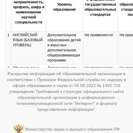
направленность,
Уровень
государственных
образо
профиль, шифр и
образования
образовательных
станда
наименование
стандартах
на
научной
специальности
1
АНГЛИЙСКИЙ
Дополнительное
Не применяется
Не при
ЯЗЫК (БАЗОВЫЙ
образование детей
УРОВЕНЬ)
и взрослых -
дополнительная
общеразвивающая
программа
2
Обучение лиц с
Дополнительное
Не применяется
Не при
ограниченными
профессиональное
Раскрытие информации об образовательной организации в
возможностями
образование -
соответствии с Приказом Федеральной службы по надзору в
здоровья в
повышение
сфере образования и науки от 04.08.2023 № 1493 "Об
условиях
квалификации
утверждении Требований к структуре официального сайта
реализации ФГОС
образовательной организации в информационно-
3
26426 - Секретарь
Профессиональное
Не применяется
Не при
телекоммуникационной сети "Интернет" и формату
учебной части
обучение -
представления информации".
профессиональная
подготовка по
профессиям
рабочих,
Министерство науки и высшего образования РФ
должностям