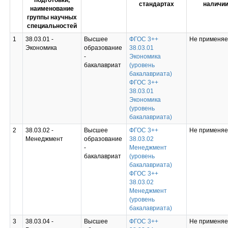
подготовки,
стандартах
наличии
наименование
группы научных
специальностей
1
38.03.01 -
Высшее
ФГОС 3++
Не применяе
Экономика
образование
38.03.01
-
Экономика
бакалавриат
(уровень
бакалавриата)
ФГОС 3++
38.03.01
Экономика
(уровень
бакалавриата)
2
38.03.02 -
Высшее
ФГОС 3++
Не применяе
Менеджмент
образование
38.03.02
-
Менеджмент
бакалавриат
(уровень
бакалавриата)
ФГОС 3++
38.03.02
Менеджмент
(уровень
бакалавриата)
3
38.03.04 -
Высшее
ФГОС 3++
Не применяе